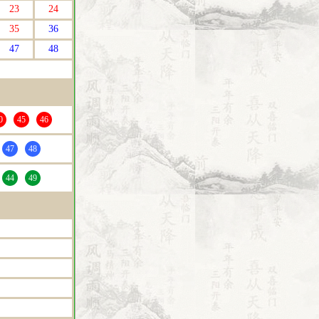
23
24
35
36
47
48
0
45
46
47
48
44
49