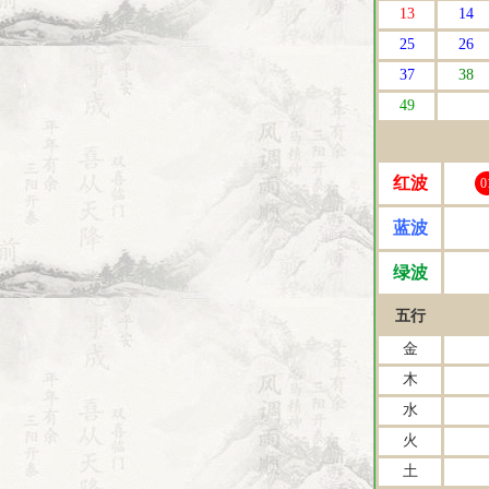
13
14
25
26
37
38
49
红波
0
蓝波
绿波
五行
金
木
水
火
土