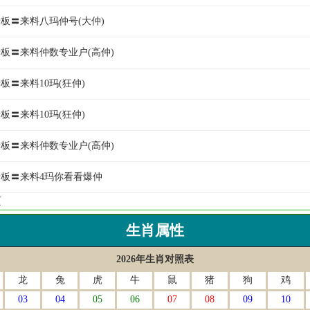
老板〓来料八玛仲号(大仲)
南老板〓来料仲数专业户(高仲)
老板〓来料10玛(狂仲)
老板〓来料10玛(狂仲)
南老板〓来料仲数专业户(高仲)
川老板〓来料4玛你看看爆仲
页
生肖属性
2026年生肖对照表
龙
兔
虎
牛
鼠
猪
狗
鸡
03
04
05
06
07
08
09
10