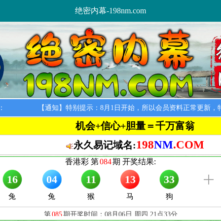
绝密内幕-198nm.com
：
【通知】特别提示：8月1日开始，所以会员资料正常更新，特此通
机会+信心+胆量＝千万富翁
198
NM
.COM
永久易记域名: