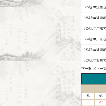
085期:〓江西
085期:〓湖
085期:〓广东
084期:〓广东
083期:〓湖
083期:〓四
下一页
1/2
上一
马
蛇
01
02