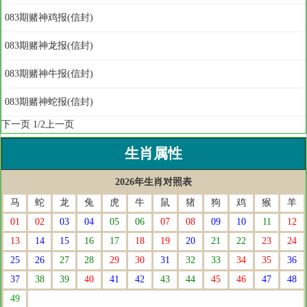
083期赌神鸡报(信封)
083期赌神龙报(信封)
083期赌神牛报(信封)
083期赌神蛇报(信封)
下一页
1/2
上一页
生肖属性
2026年生肖对照表
马
蛇
龙
兔
虎
牛
鼠
猪
狗
鸡
猴
羊
01
02
03
04
05
06
07
08
09
10
11
12
13
14
15
16
17
18
19
20
21
22
23
24
25
26
27
28
29
30
31
32
33
34
35
36
37
38
39
40
41
42
43
44
45
46
47
48
49