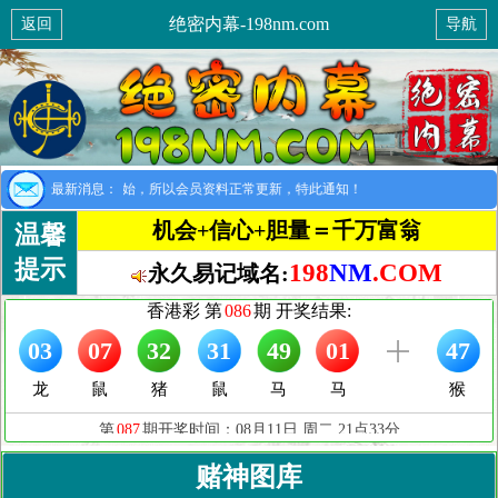
绝密内幕-198nm.com
返回
导航
提示：8月1日开始，所以会员资料正常更新，特此通知！
最新消息：
机会+信心+胆量＝千万富翁
温馨
提示
198
NM
.COM
永久易记域名:
赌神图库