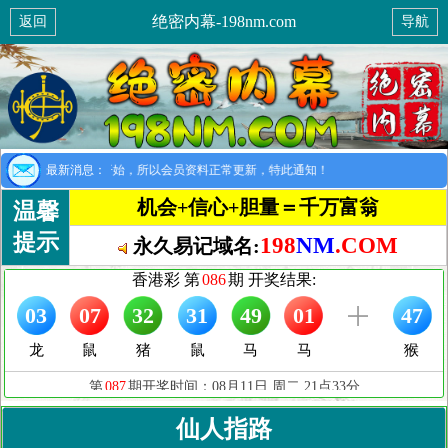
绝密内幕-198nm.com
返回
导航
提示：8月1日开始，所以会员资料正常更新，特此通知！
最新消息：
机会+信心+胆量＝千万富翁
温馨
提示
198
NM
.COM
永久易记域名:
仙人指路