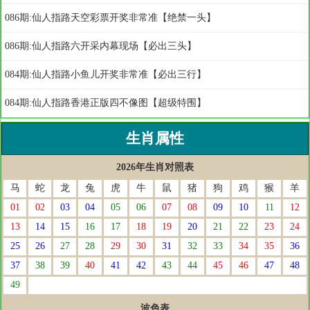
086期:仙人指路天空彩票开奖非常准【绝禁一头】
086期:仙人指路六开采内幕现场【必出三头】
084期:仙人指路小鱼儿开奖非常准【必出三行】
084期:仙人指路香港正版四不像图【超级特围】
生肖属性
2026年生肖对照表
马
蛇
龙
兔
虎
牛
鼠
猪
狗
鸡
猴
羊
01
02
03
04
05
06
07
08
09
10
11
12
13
14
15
16
17
18
19
20
21
22
23
24
25
26
27
28
29
30
31
32
33
34
35
36
37
38
39
40
41
42
43
44
45
46
47
48
49
波色表