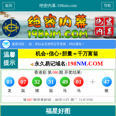
绝密内幕-198nm.com
返回
导航
提示：8月1日开始，所以会员资料正常更新，特此通知！
最新消息：
机会+信心+胆量＝千万富翁
温馨
提示
198
NM
.COM
永久易记域名:
福星好图