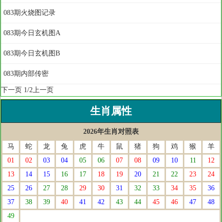
083期火烧图记录
083期今日玄机图A
083期今日玄机图B
083期内部传密
下一页
1/2
上一页
生肖属性
2026年生肖对照表
马
蛇
龙
兔
虎
牛
鼠
猪
狗
鸡
猴
羊
01
02
03
04
05
06
07
08
09
10
11
12
13
14
15
16
17
18
19
20
21
22
23
24
25
26
27
28
29
30
31
32
33
34
35
36
37
38
39
40
41
42
43
44
45
46
47
48
49