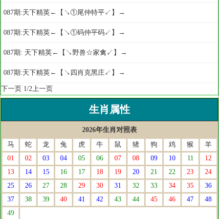
087期:天下精英←【↘①尾仲特平↙】→
087期:天下精英←【↘①码仲平码↙】→
087期: 天下精英←【↘野兽☆家禽↙】→
087期:天下精英←【↘四肖克黑庄↙】→
下一页
1/2
上一页
生肖属性
2026年生肖对照表
马
蛇
龙
兔
虎
牛
鼠
猪
狗
鸡
猴
羊
01
02
03
04
05
06
07
08
09
10
11
12
13
14
15
16
17
18
19
20
21
22
23
24
25
26
27
28
29
30
31
32
33
34
35
36
37
38
39
40
41
42
43
44
45
46
47
48
49