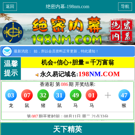
绝密内幕-198nm.com
返回
导航
提示：8月1日开始，所以会员资料正常更新，特此通知！
最新消息：
机会+信心+胆量＝千万富翁
温馨
提示
198
NM
.COM
永久易记域名:
天下精英