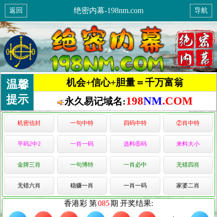
绝密内幕-198nm.com
返回
导航
机会+信心+胆量＝千万富翁
温馨
提示
198
NM
.COM
永久易记域名:
机密信封
一句中特
四码中特
②肖中特
平码2中2
一肖一码
选料⑥码
来料大小
金牌三肖
一句博特
一肖必中
无错四肖
无错六肖
稳赚一肖
一肖一码
家婆二肖