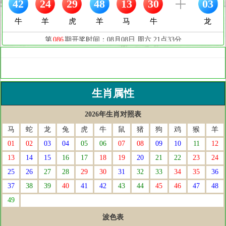
生肖属性
2026年生肖对照表
马
蛇
龙
兔
虎
牛
鼠
猪
狗
鸡
猴
羊
01
02
03
04
05
06
07
08
09
10
11
12
13
14
15
16
17
18
19
20
21
22
23
24
25
26
27
28
29
30
31
32
33
34
35
36
37
38
39
40
41
42
43
44
45
46
47
48
49
波色表