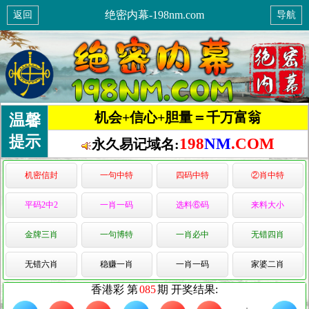
绝密内幕-198nm.com
返回
导航
机会+信心+胆量＝千万富翁
温馨
提示
198
NM
.COM
永久易记域名:
机密信封
一句中特
四码中特
②肖中特
平码2中2
一肖一码
选料⑥码
来料大小
金牌三肖
一句博特
一肖必中
无错四肖
无错六肖
稳赚一肖
一肖一码
家婆二肖