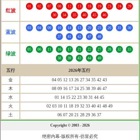
01
02
07
08
12
13
18
19
23
24
29
红波
30
34
35
40
45
46
03
04
09
10
14
15
20
25
26
31
36
蓝波
37
41
42
47
48
05
06
11
16
17
21
22
27
28
32
33
绿波
38
39
43
44
49
五行
2026年五行
金
04 05 12 13 26 27 34 35 42 43
木
08 09 16 17 24 25 38 39 46 47
水
01 14 15 22 23 30 31 44 45
火
02 03 10 11 18 19 32 33 40 41 48 49
土
06 07 20 21 28 29 36 37
Copyright © 2003 - 2026
绝密内幕-版权所有-彷冒必究