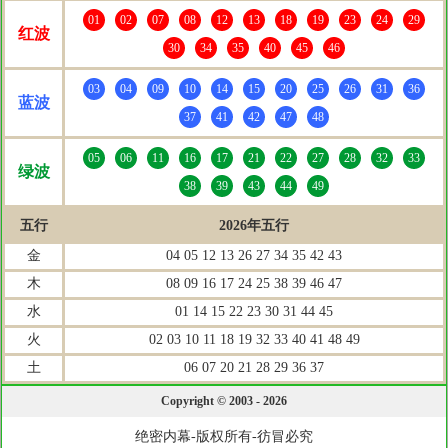
01
02
07
08
12
13
18
19
23
24
29
红波
30
34
35
40
45
46
03
04
09
10
14
15
20
25
26
31
36
蓝波
37
41
42
47
48
05
06
11
16
17
21
22
27
28
32
33
绿波
38
39
43
44
49
五行
2026年五行
金
04 05 12 13 26 27 34 35 42 43
木
08 09 16 17 24 25 38 39 46 47
水
01 14 15 22 23 30 31 44 45
火
02 03 10 11 18 19 32 33 40 41 48 49
土
06 07 20 21 28 29 36 37
Copyright © 2003 - 2026
绝密内幕-版权所有-彷冒必究