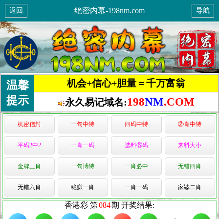
绝密内幕-198nm.com
返回
导航
机会+信心+胆量＝千万富翁
温馨
提示
198
NM
.COM
永久易记域名:
机密信封
一句中特
四码中特
②肖中特
平码2中2
一肖一码
选料⑥码
来料大小
金牌三肖
一句博特
一肖必中
无错四肖
无错六肖
稳赚一肖
一肖一码
家婆二肖