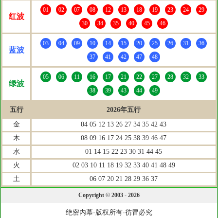
01
02
07
08
12
13
18
19
23
24
29
红波
30
34
35
40
45
46
03
04
09
10
14
15
20
25
26
31
36
蓝波
37
41
42
47
48
05
06
11
16
17
21
22
27
28
32
33
绿波
38
39
43
44
49
五行
2026年五行
金
04 05 12 13 26 27 34 35 42 43
木
08 09 16 17 24 25 38 39 46 47
水
01 14 15 22 23 30 31 44 45
火
02 03 10 11 18 19 32 33 40 41 48 49
土
06 07 20 21 28 29 36 37
Copyright © 2003 - 2026
绝密内幕-版权所有-彷冒必究