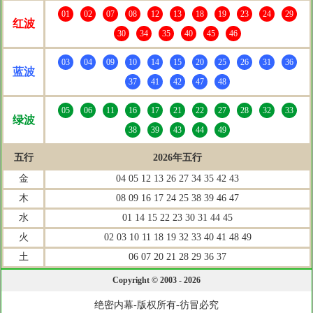
01
02
07
08
12
13
18
19
23
24
29
红波
30
34
35
40
45
46
03
04
09
10
14
15
20
25
26
31
36
蓝波
37
41
42
47
48
05
06
11
16
17
21
22
27
28
32
33
绿波
38
39
43
44
49
五行
2026年五行
金
04 05 12 13 26 27 34 35 42 43
木
08 09 16 17 24 25 38 39 46 47
水
01 14 15 22 23 30 31 44 45
火
02 03 10 11 18 19 32 33 40 41 48 49
土
06 07 20 21 28 29 36 37
Copyright © 2003 - 2026
绝密内幕-版权所有-彷冒必究