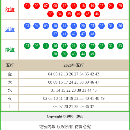
01
02
07
08
12
13
18
19
23
24
29
红波
30
34
35
40
45
46
03
04
09
10
14
15
20
25
26
31
36
蓝波
37
41
42
47
48
05
06
11
16
17
21
22
27
28
32
33
绿波
38
39
43
44
49
五行
2026年五行
金
04 05 12 13 26 27 34 35 42 43
木
08 09 16 17 24 25 38 39 46 47
水
01 14 15 22 23 30 31 44 45
火
02 03 10 11 18 19 32 33 40 41 48 49
土
06 07 20 21 28 29 36 37
Copyright © 2003 - 2026
绝密内幕-版权所有-彷冒必究