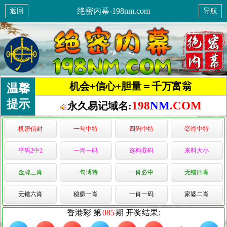
绝密内幕-198nm.com
返回
导航
机会+信心+胆量＝千万富翁
温馨
提示
198
NM
.COM
永久易记域名:
机密信封
一句中特
四码中特
②肖中特
平码2中2
一肖一码
选料⑥码
来料大小
金牌三肖
一句博特
一肖必中
无错四肖
无错六肖
稳赚一肖
一肖一码
家婆二肖