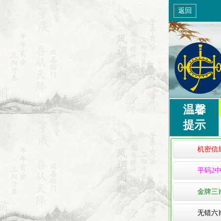
返回
温馨
提示
机密信
平码2中
金牌三
无错六