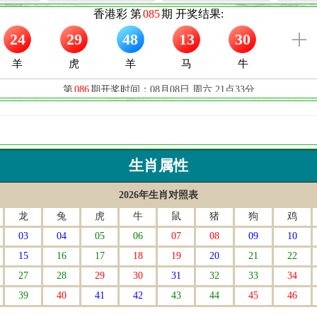
生肖属性
2026年生肖对照表
龙
兔
虎
牛
鼠
猪
狗
鸡
03
04
05
06
07
08
09
10
15
16
17
18
19
20
21
22
27
28
29
30
31
32
33
34
39
40
41
42
43
44
45
46