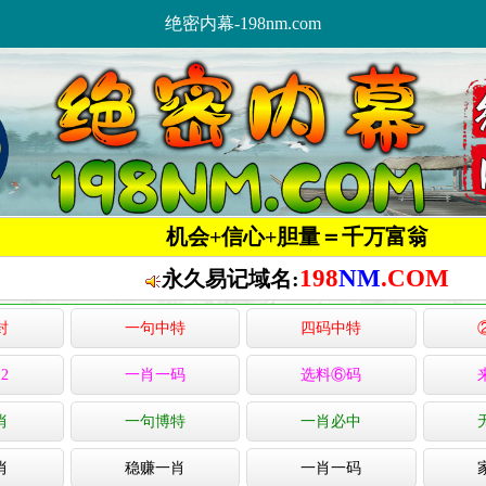
绝密内幕-198nm.com
机会+信心+胆量＝千万富翁
198
NM
.COM
永久易记域名:
封
一句中特
四码中特
2
一肖一码
选料⑥码
肖
一句博特
一肖必中
肖
稳赚一肖
一肖一码