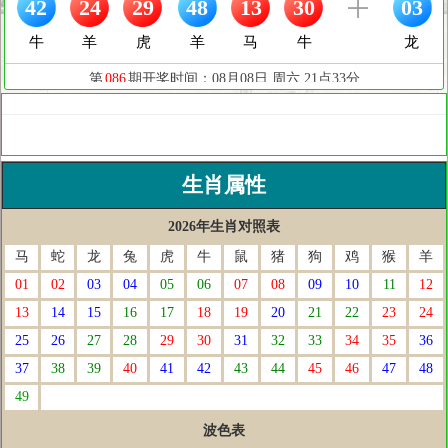
生肖属性
2026年生肖对照表
马
蛇
龙
兔
虎
牛
鼠
猪
狗
鸡
猴
羊
01
02
03
04
05
06
07
08
09
10
11
12
13
14
15
16
17
18
19
20
21
22
23
24
25
26
27
28
29
30
31
32
33
34
35
36
37
38
39
40
41
42
43
44
45
46
47
48
49
波色表