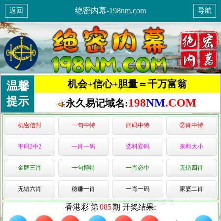
绝密内幕-198nm.com
返回
导航
机会+信心+胆量＝千万富翁
温馨
提示
198
NM
.COM
永久易记域名:
机密信封
一句中特
四码中特
②肖中特
平码2中2
一肖一码
选料⑥码
来料大小
金牌三肖
一句博特
一肖必中
无错四肖
无错六肖
稳赚一肖
一肖一码
家婆二肖