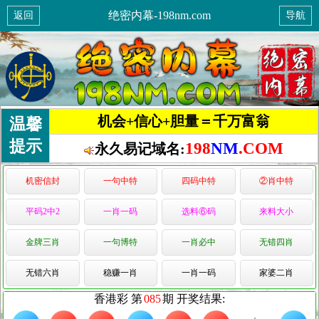
绝密内幕-198nm.com
返回
导航
机会+信心+胆量＝千万富翁
温馨
提示
198
NM
.COM
永久易记域名:
机密信封
一句中特
四码中特
②肖中特
平码2中2
一肖一码
选料⑥码
来料大小
金牌三肖
一句博特
一肖必中
无错四肖
无错六肖
稳赚一肖
一肖一码
家婆二肖