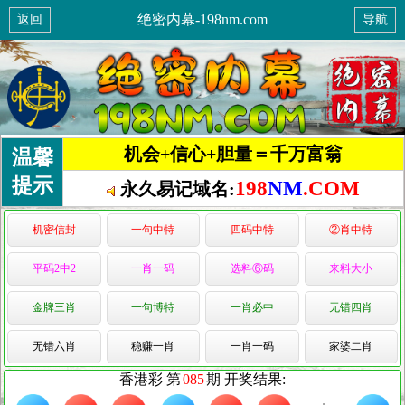
绝密内幕-198nm.com
返回
导航
机会+信心+胆量＝千万富翁
温馨
提示
198
NM
.COM
永久易记域名:
机密信封
一句中特
四码中特
②肖中特
平码2中2
一肖一码
选料⑥码
来料大小
金牌三肖
一句博特
一肖必中
无错四肖
无错六肖
稳赚一肖
一肖一码
家婆二肖