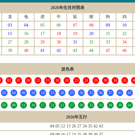
2026年生肖对照表
龙
兔
虎
牛
鼠
猪
狗
鸡
03
04
05
06
07
08
09
10
15
16
17
18
19
20
21
22
27
28
29
30
31
32
33
34
39
40
41
42
43
44
45
46
波色表
1
02
07
08
12
13
18
19
23
24
29
30
34
35
4
03
04
09
10
14
15
20
25
26
31
36
37
41
42
05
06
11
16
17
21
22
27
28
32
33
38
39
43
2026年五行
04 05 12 13 26 27 34 35 42 43
08 09 16 17 24 25 38 39 46 47