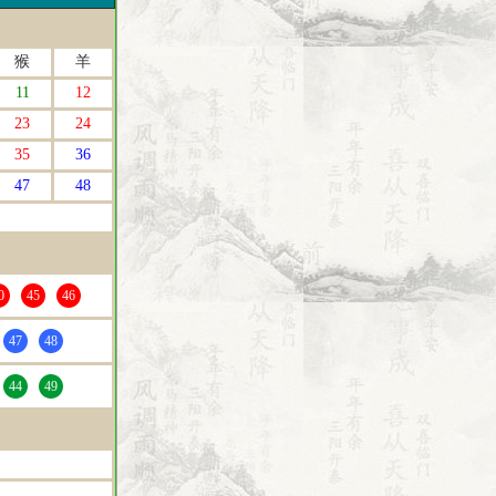
猴
羊
11
12
23
24
35
36
47
48
0
45
46
47
48
44
49