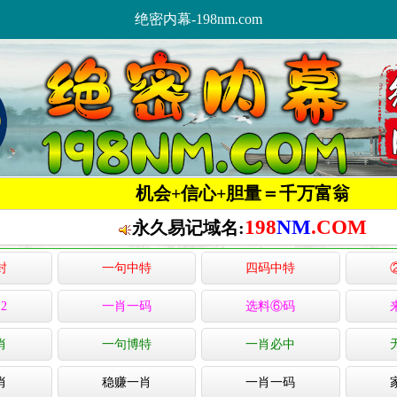
绝密内幕-198nm.com
机会+信心+胆量＝千万富翁
198
NM
.COM
永久易记域名:
封
一句中特
四码中特
2
一肖一码
选料⑥码
肖
一句博特
一肖必中
肖
稳赚一肖
一肖一码