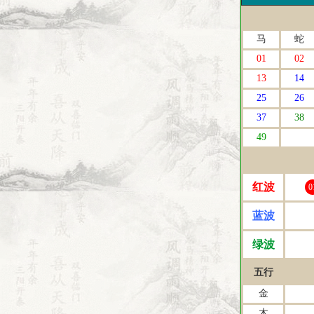
马
蛇
01
02
13
14
25
26
37
38
49
红波
0
蓝波
绿波
五行
金
木