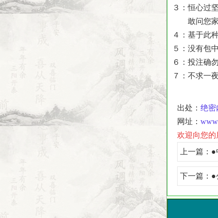
３：恒心过
敢问您家财
４：基于此
５：没有包
６：投注确
７：不求一
出处：
绝密
网址：
www.
欢迎向您的
上一篇：
下一篇：