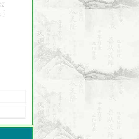
住！
走！