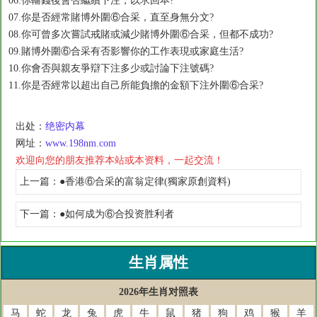
06.你輸錢後會否繼續下注，以求回本?
07.你是否經常賭博外圍⑥合采，直至身無分文?
08.你可曾多次嘗試戒賭或減少賭博外圍⑥合采，但都不成功?
09.賭博外圍⑥合采有否影響你的工作表現或家庭生活?
10.你會否與親友爭辯下注多少或討論下注號碼?
11.你是否經常以超出自己所能負擔的金額下注外圍⑥合采?
出处：
绝密内幕
网址：
www.198nm.com
欢迎向您的朋友推荐本站或本资料，一起交流！
上一篇：
●香港⑥合采的富翁定律(獨家原創資料)
下一篇：
●如何成为⑥合投资胜利者
生肖属性
2026年生肖对照表
马
蛇
龙
兔
虎
牛
鼠
猪
狗
鸡
猴
羊