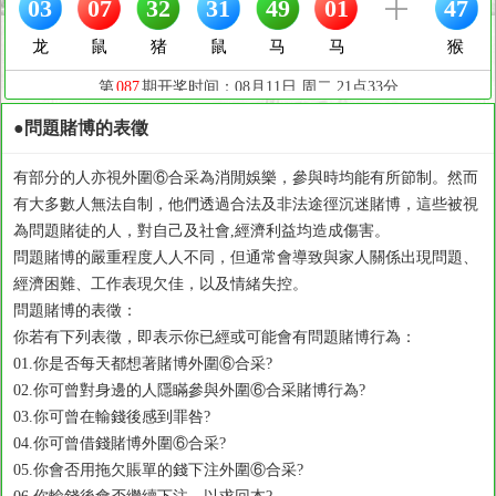
●問題賭博的表徵
有部分的人亦視外圍⑥合采為消閒娛樂，參與時均能有所節制。然而
有大多數人無法自制，他們透過合法及非法途徑沉迷賭博，這些被視
為問題賭徒的人，對自己及社會,經濟利益均造成傷害。
問題賭博的嚴重程度人人不同，但通常會導致與家人關係出現問題、
經濟困難、工作表現欠佳，以及情緒失控。
問題賭博的表徵：
你若有下列表徵，即表示你已經或可能會有問題賭博行為：
01.你是否每天都想著賭博外圍⑥合采?
02.你可曾對身邊的人隱瞞參與外圍⑥合采賭博行為?
03.你可曾在輸錢後感到罪咎?
04.你可曾借錢賭博外圍⑥合采?
05.你會否用拖欠賬單的錢下注外圍⑥合采?