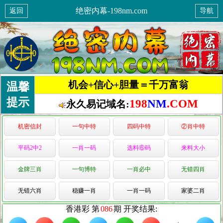
绝密内幕-198nm.com
返回
导航
机会+信心+胆量＝千万富翁
温馨
提示
198
NM
.COM
永久易记域名:
机密信封
一句中特
四码中特
②肖中特
平码2中2
一肖一码
选料⑥码
来料大小
金牌三肖
一句博特
一肖必中
无错四肖
无错六肖
稳赚一肖
一肖一码
家婆二肖